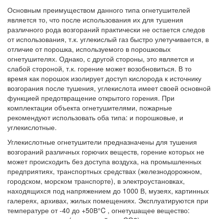
Основным преимуществом данного типа огнетушителей
является то, что после использования их для тушения
различного рода возгораний практически не остается следов
от использования, т.к. углекислый газ быстро улетучивается, в
отличие от порошка, используемого в порошковых
огнетушителях. Однако, с другой стороны, это является и
слабой стороной, т.к. горение может возобновиться. В то
время как порошок изолирует доступ кислорода к источнику
возгорания после тушения, углекислота имеет своей основной
функцией предотвращение открытого горения. При
комплектации объекта огнетушителями, пожарные
рекомендуют использовать оба типа: и порошковые, и
углекислотные.
Углекислотные огнетушители предназначены для тушения
возгораний различных горючих веществ, горение которых не
может происходить без доступа воздуха, на промышленных
предприятиях, транспортных средствах (железнодорожном,
городском, морском транспорте), в электроустановках,
находящихся под напряжением до 1000 В, музеях, картинных
галереях, архивах, жилых помещениях. Эксплуатируются при
температуре от -40 до +50В°C , огнетушащее вещество: