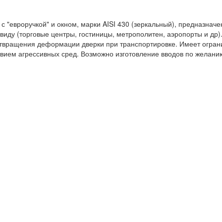
 "евроручкой" и окном, марки AISI 430 (зеркальный), предназнач
иду (торговые центры, гостиницы, метрополитен, аэропорты и др)
дотвращения деформации дверки при транспортировке. Имеет огран
твием агрессивных сред. Возможно изготовление вводов по желанию